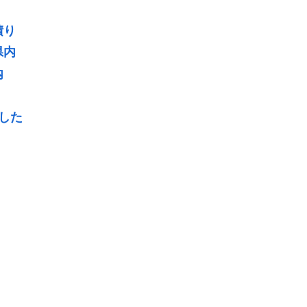
積り
県内
内
した